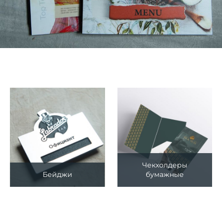
Чекхолдеры
Бейджи
бумажные