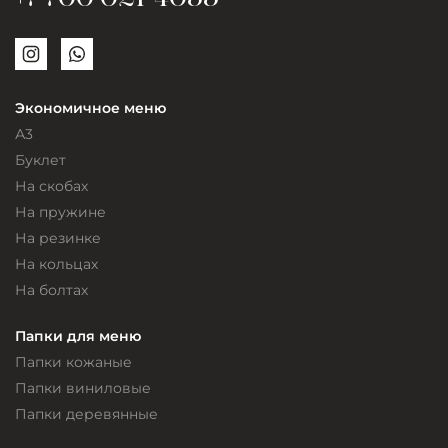
+7 700 021-4055
Экономичное меню
А3
Буклет
На скобах
На пружине
На резинке
На кольцах
На болтах
Папки для меню
Папки кожаные
Папки виниловые
Папки деревянные