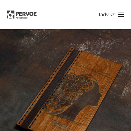
1adv.kz